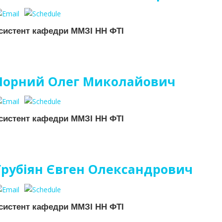
систент кафедри ММЗІ НН ФТІ
Чорний Олег Миколайович
систент кафедри ММЗІ НН ФТІ
Грубіян Євген Олександрович
систент кафедри ММЗІ НН ФТІ