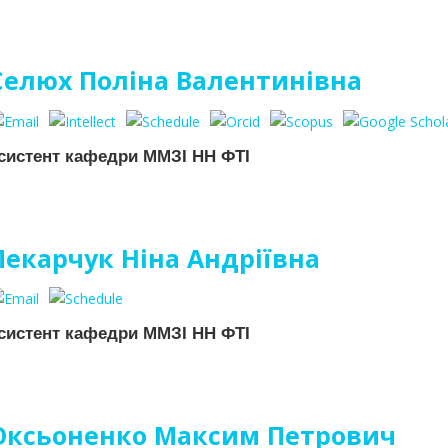
Селюх Поліна Валентинівна
систент кафедри ММЗІ НН ФТІ
Пекарчук Ніна Андріївна
систент кафедри ММЗІ НН ФТІ
Оксьоненко Максим Петрович