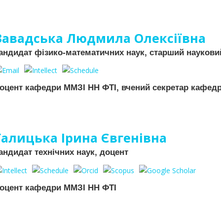
Завадська Людмила Олексіївна
андидат фізико-математичних наук, старший наукови
оцент кафедри ММЗІ НН ФТІ, вчений секретар кафед
Галицька Ірина Євгенівна
андидат технічних наук, доцент
оцент кафедри ММЗІ НН ФТІ