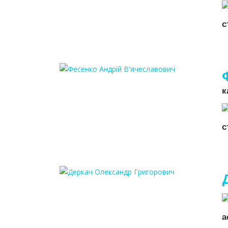
с
к
с
а