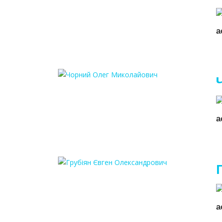
а
а
а