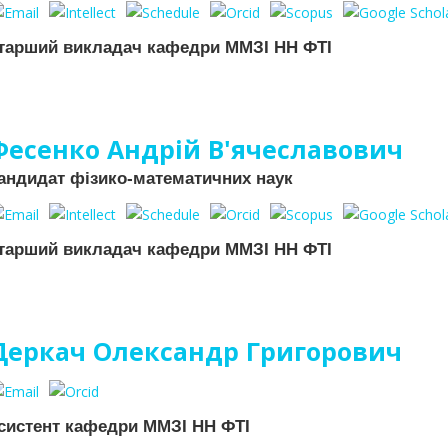
тарший викладач кафедри ММЗІ НН ФТІ
Фесенко Андрій В'ячеславович
андидат фізико-математичних наук
тарший викладач кафедри ММЗІ НН ФТІ
Деркач Олександр Григорович
систент кафедри ММЗІ НН ФТІ