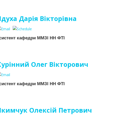
Ядуха Дарія Вікторівна
систент кафедри ММЗІ НН ФТІ
Курінний Олег Вікторович
систент кафедри ММЗІ НН ФТІ
Якимчук Олексій Петрович