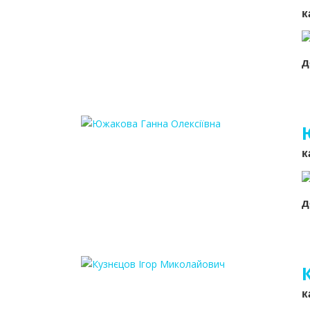
к
д
к
д
к