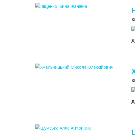
к
д
к
д