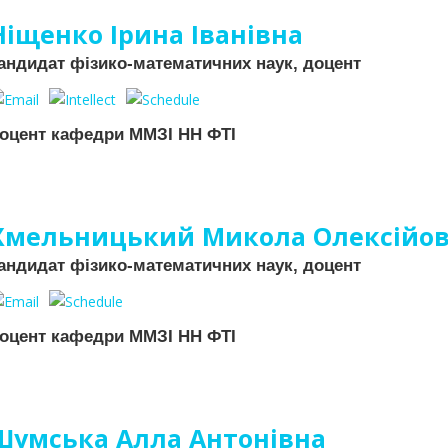
Ніщенко Ірина Іванівна
андидат фізико-математичних наук, доцент
оцент кафедри ММЗІ НН ФТІ
Хмельницький Микола Олексійо
андидат фізико-математичних наук, доцент
оцент кафедри ММЗІ НН ФТІ
Шумська Алла Антонівна