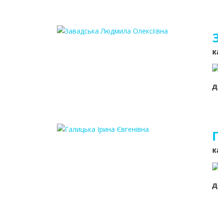
к
д
к
д