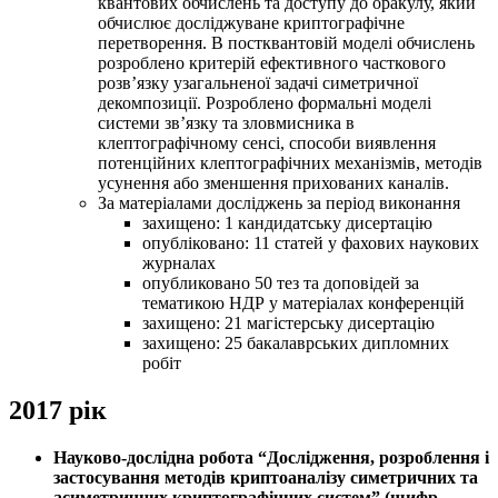
квантових обчислень та доступу до оракулу, який
обчислює досліджуване криптографічне
перетворення. В постквантовій моделі обчислень
розроблено критерій ефективного часткового
розв’язку узагальненої задачі симетричної
декомпозиції. Розроблено формальні моделі
системи зв’язку та зловмисника в
клептографічному сенсі, способи виявлення
потенційних клептографічних механізмів, методів
усунення або зменшення прихованих каналів.
За матеріалами досліджень за період виконання
захищено: 1 кандидатську дисертацію
опубліковано: 11 статей у фахових наукових
журналах
опубликовано 50 тез та доповідей за
тематикою НДР у матеріалах конференцій
захищено: 21 магістерську дисертацію
захищено: 25 бакалаврських дипломних
робіт
2017 рік
Науково-дослiдна робота “Дослідження, розроблення і
застосування методів криптоаналізу симетричних та
асиметричних криптографічних систем” (шифр