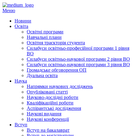
Перейти
до
Меню
вмісту
Новини
Освіта
Освітні програми
Навчальні плани
Освітня траєкторія студента
Силабуси освітньо-професійної програми 1 рівня
ВО
Силабуси освітньо-наукової програми 2 рівня ВО
Силабуси освітньо-наукової програми 3 рівня ВО
Громадське обговорення ОП
Дуальна освіта
Наука
Напрямки наукових досліджень
Опубліковані статті
Науково-дослідні роботи
Кваліфікаційні роботи
Аспірантські дослідження
Наукові видання
Наукові конференції
Вступ
Вступ на бакалаврат
Вступ до магістратури