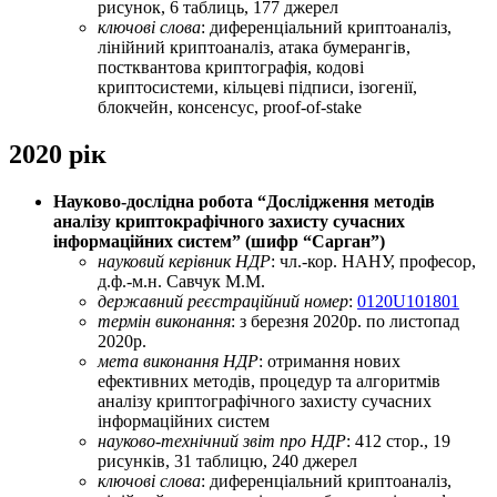
рисунок, 6 таблиць, 177 джерел
ключові слова
: диференціальний криптоаналіз,
лінійний криптоаналіз, атака бумерангів,
постквантова криптографія, кодові
криптосистеми, кільцеві підписи, ізогенії,
блокчейн, консенсус, proof-of-stake
2020 рік
Науково-дослiдна робота “Дослiдження методiв
аналiзу криптокрафiчного захисту сучасних
iнформацiйних систем” (шифр “Сарган”)
науковий керівник НДР
: чл.-кор. НАНУ, професор,
д.ф.-м.н. Савчук М.М.
державний реєстраційний номер
:
0120U101801
термін виконання
: з березня 2020р. по листопад
2020р.
мета виконання НДР
: отримання нових
ефективних методів, процедур та алгоритмів
аналізу криптографічного захисту сучасних
інформаційних систем
науково-технічний звіт про НДР
: 412 стор., 19
рисунків, 31 таблицю, 240 джерел
ключові слова
: диференціальний криптоаналіз,