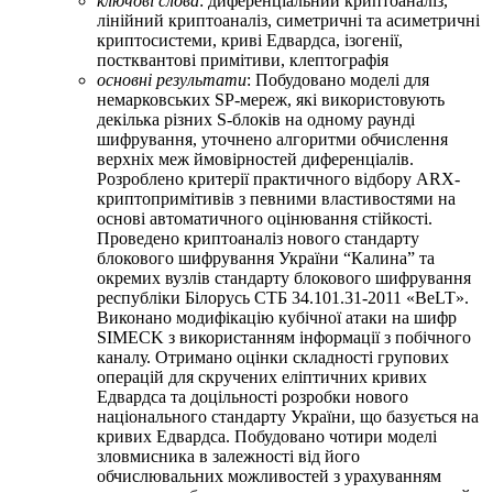
ключові слова
: диференціальний криптоаналіз,
лінійний криптоаналіз, симетричні та асиметричні
криптосистеми, криві Едвардса, ізогенії,
постквантові примітиви, клептографія
основні результати
: Побудовано моделі для
немарковських SP-мереж, які використовують
декілька різних S-блоків на одному раунді
шифрування, уточнено алгоритми обчислення
верхніх меж ймовірностей диференціалів.
Розроблено критерії практичного відбору ARX-
криптопримітивів з певними властивостями на
основі автоматичного оцінювання стійкості.
Проведено криптоаналіз нового стандарту
блокового шифрування України “Калина” та
окремих вузлів стандарту блокового шифрування
республіки Білорусь СТБ 34.101.31-2011 «BeLT».
Виконано модифікацію кубічної атаки на шифр
SIMECK з використанням інформації з побічного
каналу. Отримано оцінки складності групових
операцій для скручених еліптичних кривих
Едвардса та доцільності розробки нового
національного стандарту України, що базується на
кривих Едвардса. Побудовано чотири моделі
зловмисника в залежності від його
обчислювальних можливостей з урахуванням