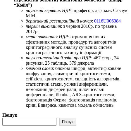
“Кобія”)
науковий керівник НДР
: професор, д.ф.-м.н. Савчук
М.М.
державний реєстраційний номер
:
0116U006384
термін виконання
: з червня 2016р. по травень
2017р.
мета виконання НДР
: отримання нових
ефективних методів, процедур та алгоритмів
криптографічного аналізу сучасних систем
криптографічного захисту інформації
науково-технічний звіт про НДР
: 467 стор., 24
рисунки, 25 таблиць, 379 джерела
ключові слова
: блокові шифри, автентифіковане
шифрування, асиметричні криптосистеми,
стійкість криптосистем, складність алгоритмів,
статистичні атаки, усічені диференціали,
неможливі диференціали, цілочисельні
диференціали, бікліка, ARX-криптосистеми,
факторизація Ферма, факторизація поліномів,
криві Едвардса, квантова модель обчислень
Пошук
Пошук