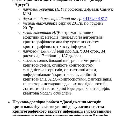
“Аргус”)
науковий керівник НДР
: професор, д.ф.-м.н. Савчук
М.М.
державний реєстраційний номер
:
0117U001817
термін виконання
: з серпня 2017р. по грудень
2017р.
мета виконання НДР
: отримання нових
ефективних методів, процедур та алгоритмів
криптографічного аналізу сучасних систем
криптографічного захисту інформації
науково-технічний звіт про НДР
: 334 стор., 34
рисунки, 17 таблиць, 187 джерел
ключові слова
: блокові шифри, асиметричні
криптосистеми, стійкість криптосистем,
складність алгоритмів, статистичні атаки,
диференціальний криптоаналіз, лінійний
криптоаналіз, ARX-криптосистеми, факторизація,
генератори псевдовипадкових послідовностей,
статистичні тести, криві Едвардса, клептографія,
квантова модель обчислень
Науково-дослiдна робота “Дослідження методів
криптоаналізу в застосуванні до сучасних систем
криптографічного захисту інформації з урахуванням
перспектив розвитку квантових обчислень” (шифр