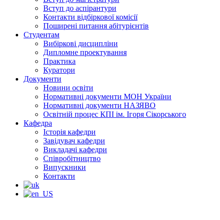
Вступ до аспірантури
Контакти відбіркової комісії
Поширені питання абітурієнтів
Студентам
Вибіркові дисципліни
Дипломне проектування
Практика
Куратори
Документи
Новини освіти
Нормативні документи МОН України
Нормативні документи НАЗЯВО
Освітній процес КПІ ім. Ігоря Сікорського
Кафедра
Історія кафедри
Завідувач кафедри
Викладачі кафедри
Співробітництво
Випускники
Контакти