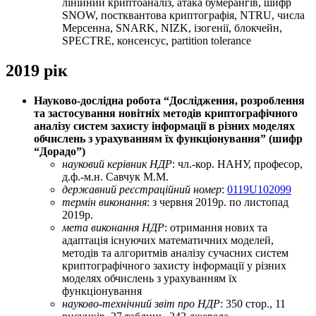
лінійний криптоаналіз, атака бумерангів, шифр
SNOW, постквантова криптографія, NTRU, числа
Мерсенна, SNARK, NIZK, ізогенії, блокчейн,
SPECTRE, консенсус, partition tolerance
2019 рік
Науково-дослiдна робота “Дослідження, розроблення
та застосування новітніх методів криптографічного
аналізу систем захисту інформації в різних моделях
обчислень з урахуванням їх функціонування” (шифр
“Дорадо”)
науковий керівник НДР
: чл.-кор. НАНУ, професор,
д.ф.-м.н. Савчук М.М.
державний реєстраційний номер
:
0119U102099
термін виконання
: з червня 2019р. по листопад
2019р.
мета виконання НДР
: отримання нових та
адаптація існуючих математичних моделей,
методів та алгоритмів аналізу сучасних систем
криптографічного захисту інформації у різних
моделях обчислень з урахуванням їх
функціонування
науково-технічний звіт про НДР
: 350 стор., 11