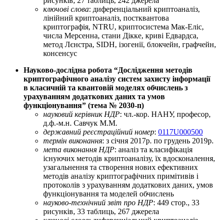
рисунків, 27 таблиць, 242 джерела
ключові слова
: диференціальний криптоаналіз,
лінійний криптоаналіз, постквантова
криптографія, NTRU, криптосистема Мак-Еліс,
числа Мерсенна, стани Дікке, криві Едвардса,
метод Лєнстра, SIDH, ізогенії, блокчейн, графчейн,
консенсус
Науково-дослiдна робота “Дослідження методів
криптографічного аналізу систем захисту інформації
в класичній та квантовій моделях обчислень з
урахуванням додаткових даних та умов
функціонування” (тема № 2030-п)
науковий керівник НДР
: чл.-кор. НАНУ, професор,
д.ф.-м.н. Савчук М.М.
державний реєстраційний номер
:
0117U000500
термін виконання
: з січня 2017р. по грудень 2019р.
мета виконання НДР
: аналіз та класифікація
існуючих методів криптоаналізу, їх вдосконалення,
узагальнення та створення нових ефективних
методів аналізу криптографічних примітивів і
протоколів з урахуванням додаткових даних, умов
функціонування та моделей обчислень
науково-технічний звіт про НДР
: 449 стор., 33
рисунків, 33 таблиць, 267 джерела