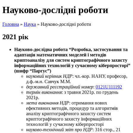
Науково-дослідні роботи
Головна
»
Наука
»
Науково-дослідні роботи
2021 рік
Науково-дослiдна робота “Розробка, застосування та
адаптація математичних моделей і методів
криптоаналізу для систем криптографічного захисту
інформаційних технологій у сучасному кіберпросторі”
(шифр “Паргус”)
науковий керівник НДР
: чл.-кор. НАНУ, професор,
д.ф.-м.н. Савчук М.М.
державний реєстраційний номер
:
0121U111192
термін виконання
: з травня 2021р. по грудень
2021р.
мета виконання НДР
: отримання нових
ефективних методів, процедур та алгоритмів
аналізу криптографічного захисту систем
криптографічного захисту інформаційних
технологій у сучасному кіберпросторі
науково-технічний звіт про НДР
: 316 стор., 21