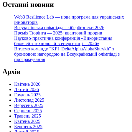
Останні новини
Web3 Resilience Lab — нова програма для українських
інноваторів
Всеукраїнська олімпіада з кібербезпеки 2026
Премія Тюрінга — 2025: квантовий прорив
Науково-практична конференція «Використання
блокчейн технологій в енергетиці – 2026»
Вітаємо команду “KPI_DeltaAlphaAlphaShtrykh” з
бронзовою нагородою на Всеукраїнській олімпіаді з
програмування
Архів
Квітень 2026
Лютий 2026
Грудень 2025
Листопад 2025
Вересень 2025
Серпень 2025
Травень 2025
Квітень 2025
Березень 2025
Лютий 2025