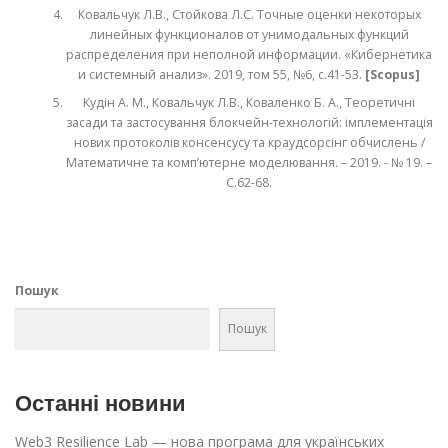
Ковальчук Л.В., Стойкова Л.С. Точные оценки некоторых
линейных функционалов от унимодальных функций
распределения при неполной информации. «Кибернетика
и системный анализ». 2019, том 55, №6, с.41-53.
[Scopus]
Кудін А. М., Ковальчук Л.В., Коваленко Б. А., Теоретичні
засади та застосування блокчейн-технологій: імплементація
нових протоколів консенсусу та краудсорсінг обчислень /
Математичне та комп’ютерне моделювання. – 2019. - № 19. –
С.62-68.
Пошук
Пошук
Останні новини
Web3 Resilience Lab — нова програма для українських