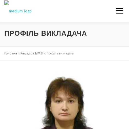
Меню
ПРОФІЛЬ ВИКЛАДАЧА
НОВИНИ
ОСВІТА
НАУКА
ВСТУП
Головна
»
Кафедра ММЗІ
»
Профіль викладача
СТУДЕНТАМ
ДОКУМЕНТИ
КАФЕДРА