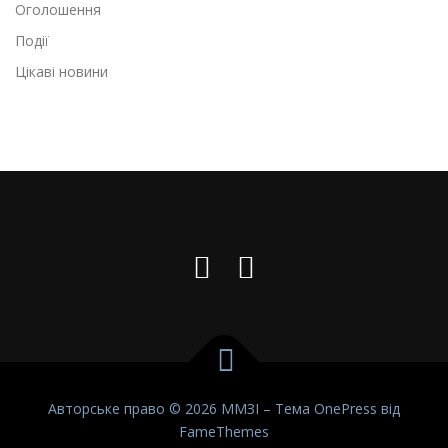
Оголошення
Події
Цікаві новини
Авторське право © 2026 ММЗІ
–
Тема
OnePress
від
FameThemes