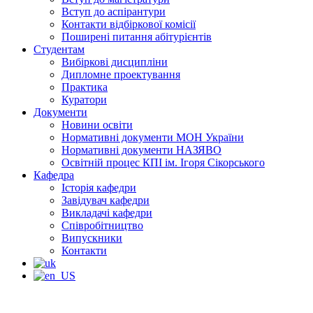
Вступ до аспірантури
Контакти відбіркової комісії
Поширені питання абітурієнтів
Студентам
Вибіркові дисципліни
Дипломне проектування
Практика
Куратори
Документи
Новини освіти
Нормативні документи МОН України
Нормативні документи НАЗЯВО
Освітній процес КПІ ім. Ігоря Сікорського
Кафедра
Історія кафедри
Завідувач кафедри
Викладачі кафедри
Співробітництво
Випускники
Контакти