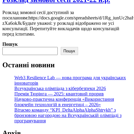
Розклад зимової сесії доступний за
посиланням:https://docs.google.com/spreadsheets/d/1Rg_iunU
zXa6okJk/Будьте уважні: у розкладі відображено не усі
консультації. Перепитуйте викладачів щодо консультацій
перед іспитами.
Пошук
Пошук
Останні новини
Web3 Resilience Lab — нова програма для українських
інноваторів
Всеукраїнська олімпіада з кібербезпеки 2026
Премія Тюрінга — 2025: квантовий прорив
Науково-практична конференція «Використання
блокчейн технологій в енергетиці – 2026»
Вітаємо команду “KPI_DeltaAlphaAlphaShtrykh” з
бронзовою нагородою на Всеукраїнській олімпіаді з
програмування
Архів