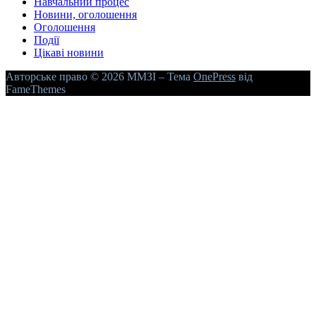
Навчальний процес
Новини, оголошення
Оголошення
Події
Цікаві новини
Авторське право © 2026 ММЗІ
–
Тема
OnePress
від
FameThemes