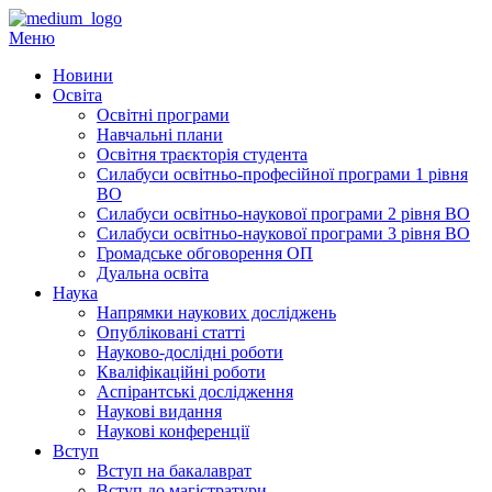
Перейти
до
Меню
вмісту
Новини
Освіта
Освітні програми
Навчальні плани
Освітня траєкторія студента
Силабуси освітньо-професійної програми 1 рівня
ВО
Силабуси освітньо-наукової програми 2 рівня ВО
Силабуси освітньо-наукової програми 3 рівня ВО
Громадське обговорення ОП
Дуальна освіта
Наука
Напрямки наукових досліджень
Опубліковані статті
Науково-дослідні роботи
Кваліфікаційні роботи
Аспірантські дослідження
Наукові видання
Наукові конференції
Вступ
Вступ на бакалаврат
Вступ до магістратури