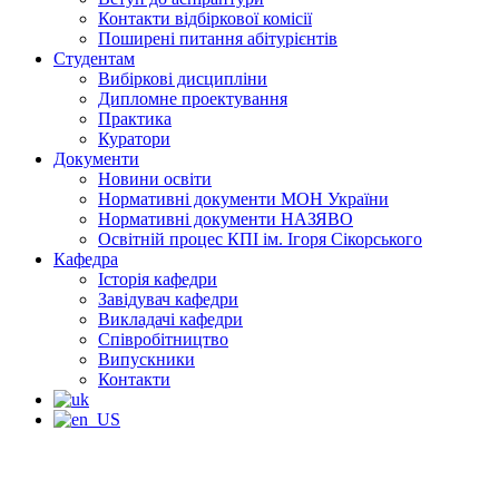
Контакти відбіркової комісії
Поширені питання абітурієнтів
Студентам
Вибіркові дисципліни
Дипломне проектування
Практика
Куратори
Документи
Новини освіти
Нормативні документи МОН України
Нормативні документи НАЗЯВО
Освітній процес КПІ ім. Ігоря Сікорського
Кафедра
Історія кафедри
Завідувач кафедри
Викладачі кафедри
Співробітництво
Випускники
Контакти