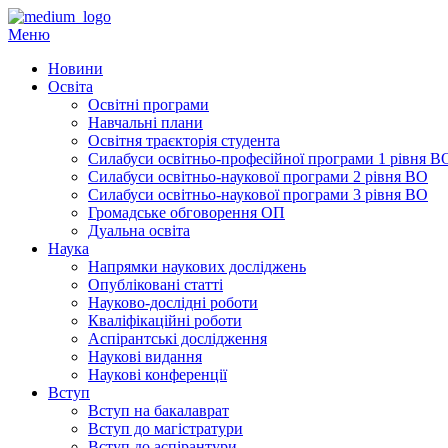
Перейти
до
Меню
вмісту
Новини
Освіта
Освітні програми
Навчальні плани
Освітня траєкторія студента
Силабуси освітньо-професійної програми 1 рівня В
Силабуси освітньо-наукової програми 2 рівня ВО
Силабуси освітньо-наукової програми 3 рівня ВО
Громадське обговорення ОП
Дуальна освіта
Наука
Напрямки наукових досліджень
Опубліковані статті
Науково-дослідні роботи
Кваліфікаційні роботи
Аспірантські дослідження
Наукові видання
Наукові конференції
Вступ
Вступ на бакалаврат
Вступ до магістратури
Вступ до аспірантури