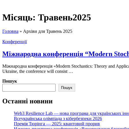
Місяць:
Травень2025
Головна
»
Архіви для Травень 2025
Конференції
Міжнародна конференція “Modern Stochas
Міжнародна конференція «Modern Stochastics: Theory and Applicatio
Ukraine, the conference will consist …
Пошук
Пошук
Останні новини
Web3 Resilience Lab — нова програма для українських інн
Всеукраїнська олімпіада з кібербезпеки 2026
Премія Тюрінга — 2025: квантовий прорив
Науково-практична конференція «Використання блокчейн 