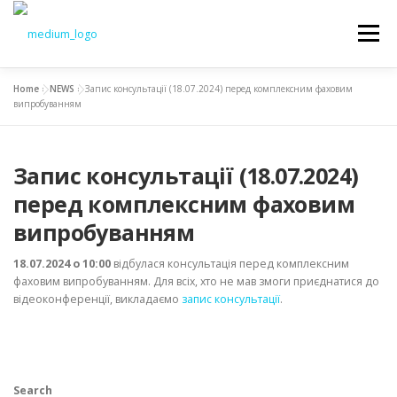
Меню
Home
»
NEWS
»
Запис консультації (18.07.2024) перед комплексним фаховим
NEWS
EDUCATION
SCIENCE
випробуванням
Запис консультації (18.07.2024)
INTRODUCTION
TO STUDENTS
DOCUMENTS
перед комплексним фаховим
випробуванням
CHAIR
18.07.2024 о 10:00
відбулася консультація перед комплексним
фаховим випробуванням. Для всіх, хто не мав змоги приєднатися до
відеоконференції, викладаємо
запис консультації
.
Search