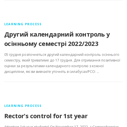
LEARNING PROCESS
Другий календарний контроль у
осінньому семестрі 2022/2023
05 грудня розпочнеться другий календарний контроль осіннього
семестру, який триватиме до 17 грудня. Для отримання позитивної
оцінки за результатами календарного контролю з кожної
дисципліни, які ви вивчаєте уточніть в силабусах/РСО: …
LEARNING PROCESS
Rector's control for 1st year
Attention 1st year students! On November 17, 2022, a Comprehensive