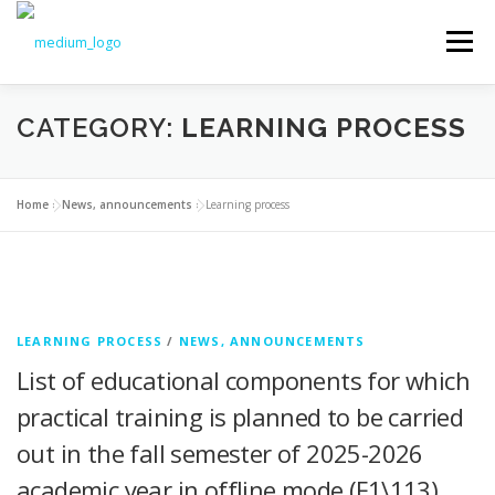
Меню
CATEGORY:
LEARNING PROCESS
NEWS
EDUCATION
SCIENCE
Home
»
News, announcements
»
Learning process
INTRODUCTION
TO STUDENTS
DOCUMENTS
CHAIR
LEARNING PROCESS
/
NEWS, ANNOUNCEMENTS
List of educational components for which
practical training is planned to be carried
out in the fall semester of 2025-2026
academic year in offline mode (F1\113)