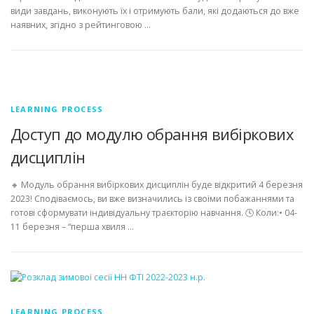
види завдань, виконують їх і отримують бали, які додаються до вже
наявних, згідно з рейтинговою …
LEARNING PROCESS
Доступ до модулю обрання вибіркових
дисциплін
🔸 Модуль обрання вибіркових дисциплін буде відкритий 4 березня
2023! Сподіваємось, ви вже визначились із своїми побажаннями та
готові сформувати індивідуальну траєкторію навчання. 🕓 Коли:• 04-
11 березня – “перша хвиля …
LEARNING PROCESS