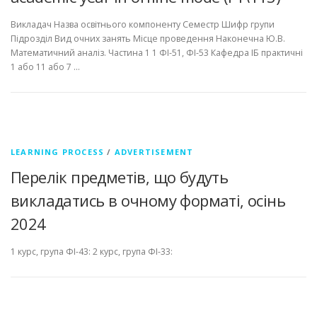
Викладач Назва освітнього компоненту Семестр Шифр групи
Підрозділ Вид очних занять Місце проведення Наконечна Ю.В.
Математичний аналіз. Частина 1 1 ФІ-51, ФІ-53 Кафедра ІБ практичні
1 або 11 або 7 …
LEARNING PROCESS
/
ADVERTISEMENT
Перелік предметів, що будуть
викладатись в очному форматі, осінь
2024
1 курс, група ФІ-43: 2 курс, група ФІ-33: