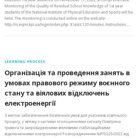
Monitoring of the Quality of Residual School Knowledge of 1st year
students of the National Institute of Physical Education and Sports will be
held. The monitoring is conducted online on the website:
http://is.eqmi.kpi.ua/login/index.php. It lasts 120 minutes. Instructions …
LEARNING PROCESS
Організація та проведення занять в
умовах правового режиму воєнного
стану та віялових відключень
електроенергії
З метою забезпечення безпечних умов для учасників освітнього
процесу, у зв’язку з частими оголошеннями сигналу Повітряна
тривога та запровадженими віяловими стабілізаційними
відключеннями елетроенергії Розпорядженням №РП/225/2022 від