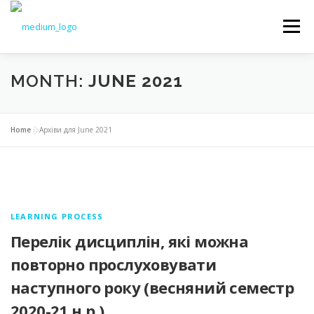
Меню
MONTH:
JUNE 2021
NEWS
EDUCATION
SCIENCE
Home
»
Архіви для June 2021
INTRODUCTION
TO STUDENTS
DOCUMENTS
CHAIR
LEARNING PROCESS
Перелік дисциплін, які можна
повторно прослуховувати
наступного року (весняний семестр
2020-21 н.р.)