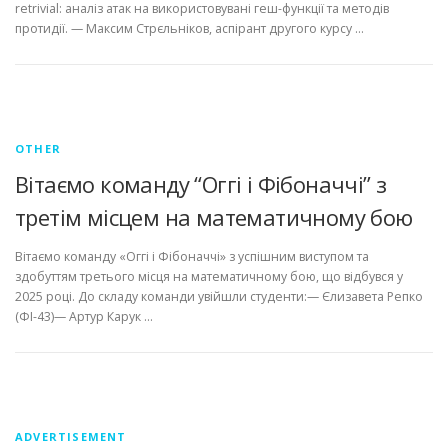
retrivial: аналіз атак на використовувані геш-функції та методів
протидії. — Максим Стрєльніков, аспірант другого курсу …
OTHER
Вітаємо команду “Оггі і Фібоначчі” з
третім місцем на математичному бою
Вітаємо команду «Оггі і Фібоначчі» з успішним виступом та
здобуттям третього місця на математичному бою, що відбувся у
2025 році. До складу команди увійшли студенти:— Єлизавета Репко
(ФІ-43)— Артур Карук …
ADVERTISEMENT