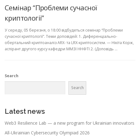
Семінар “Проблеми сучасної
криптології”
У середу, 05 березня, о 18:00 відбудеться семінар “Проблеми
сучасної криптології”. Теми доповідей: 1. Диференціально-
обертальний криптоаналіз ARX- та LRX-криптосистем. — Нікіта Корж,
аспірант другого курсу кафедри ММЗІ ННФТІ 2. (Доповідь …
Search
Search
Latest news
Web3 Resilience Lab — a new program for Ukrainian innovators
All-Ukrainian Cybersecurity Olympiad 2026