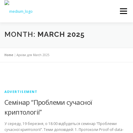
Меню
MONTH:
MARCH 2025
NEWS
EDUCATION
SCIENCE
Home
»
Архіви для March 2025
INTRODUCTION
TO STUDENTS
DOCUMENTS
CHAIR
ADVERTISEMENT
Семінар “Проблеми сучасної
криптології”
У середу, 19 березня, о 18:00 відбудеться семінар “Проблеми
сучасної криптології”. Теми доповідей: 1. Протоколи Proof-of-data-