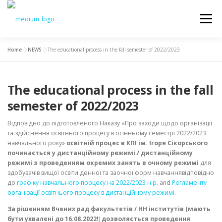
Меню
Home
»
NEWS
»
The educational process in the fall semester of 2022/2023
NEWS
EDUCATION
SCIENCE
The educational process in the fall
INTRODUCTION
TO STUDENTS
DOCUMENTS
semester of 2022/2023
Відповідно до підготовленого Наказу «Про заходи щодо організації
CHAIR
та здійснення освітнього процесу в осінньому семестрі 2022/2023
навчального року»
освітній процес в КПІ ім. Ігоря Сікорського
починається у дистанційному режимі / дистанційному
режимі з проведенням окремих занять в очному режимі
для
здобувачів вищої освіти денної та заочної форм навчаннявідповідно
до
графіку навчального процесу на 2022/2023 н.р.
and
Регламенту
організації освітнього процесу в дистанційному режимі
.
За рішенням Вчених рад факультетів / НН інститутів (мають
бути ухвалені до 16.08.2022!
)
дозволяється
проведення