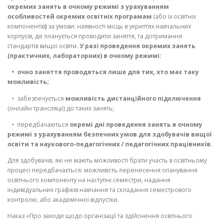
окремих занять в очному режимі з урахуванням
особливостей окремих освітніх програмам
(або їх освітніх
компонентів
)
за умови: наявності місць в укриттях навчальних
корпусів, де планується проводити заняття, та дотримання
стандартів вищої освіти.
У разі проведення окремих занять
(практичних, лабораторних) в очному режимі:
• очно заняття проводяться лише для тих, хто має таку
можливість;
• забезпечується
можливість дистанційного підключення
(онлайн трансляції) до таких занять;
• передбачаються
окремі дні проведення занять в очному
режимі з урахуванням безпечних умов для здобувачів вищої
освіти та наукового-педагогічних / педагогічних працівників.
Для здобувачів, які не мають можливості брати участь в освітньому
процесі передбачається: можливість перенесення опанування
освітнього компоненту на наступні семестри, надання
індивідуальних графіків навчання та складання семестрового
контролю, або академічної відпустки.
Наказ «Про заходи щодо організації та здійснення освітнього