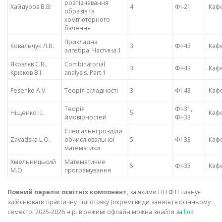
розпізнавання
Хайдуров В.В.
4
ФІ-21
Каф
образів та
комп’ютерного
бачення
Прикладна
Ковальчук Л.В.
3
ФІ-43
Каф
алгебра. Частина 1
Яковлєв С.В.,
Combinatorial
3
ФІ-43
Каф
Крюков В.І.
analysis. Part 1
Fesenko A.V.
Теорія складності
3
ФІ-43
Каф
Теорія
ФІ-31,
Ніщенко І.І.
5
Каф
ймовірностей
ФІ-33
Спеціальні розділи
Zavadska L.O.
обчислювальної
5
ФІ-33
Каф
математики
Хмельницький
Математичне
5
ФІ-33
Каф
М.О.
програмування
Повний перелік освітніх компонент
, за якими НН ФТІ планує
здійснювати практичну підготовку (окремі види занять) в осінньому
семестрі 2025-2026 н.р. в режимі офлайн можна знайти за
link