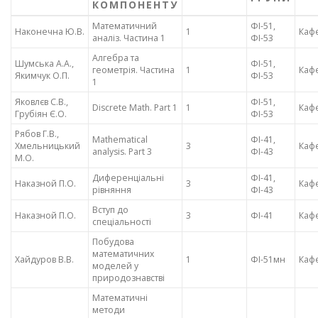
КОМПОНЕНТУ
Математичний
ФІ-51,
Наконечна Ю.В.
1
Каф
аналіз. Частина 1
ФІ-53
Алгебра та
Шумська А.А.,
ФІ-51,
геометрія. Частина
1
Каф
Якимчук О.П.
ФІ-53
1
Яковлєв С.В.,
ФІ-51,
Discrete Math. Part 1
1
Каф
Грубіян Є.О.
ФІ-53
Рябов Г.В.,
Mathematical
ФІ-41,
Хмельницький
3
Каф
analysis. Part 3
ФІ-43
М.О.
Диференціальні
ФІ-41,
Наказной П.О.
3
Каф
рівняння
ФІ-43
Вступ до
Наказной П.О.
3
ФІ-41
Каф
спеціальності
Побудова
математичних
Хайдуров В.В.
1
ФІ-51мн
Каф
моделей у
природознавстві
Математичні
методи