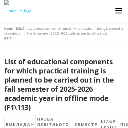
Меню
Home
»
NEWS
»
List of educational components for which practical training is planned to
NEWS
EDUCATION
SCIENCE
be carried out in the fall semester of 2025-2026 academic year in offline mode
(F1\113)
INTRODUCTION
TO STUDENTS
DOCUMENTS
List of educational components
for which practical training is
CHAIR
planned to be carried out in the
fall semester of 2025-2026
academic year in offline mode
(F1\113)
НАЗВА
ШИФР
ВИКЛАДАЧ
ОСВІТНЬОГО
СЕМЕСТР
ПІ
ГРУПИ