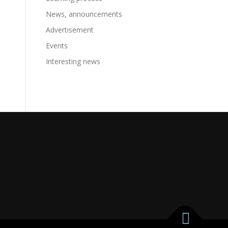
News, announcements
Advertisement
Events
Interesting news