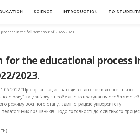
DUCATION
SCIENCE
INTRODUCTION
TO STUDENT
 process in the fall semester of 2022/2023.
 for the educational process i
022/2023.
.06.2022 “Про організаційні заходи з підготовки до освітнього
ного року” та у зв’язку з необхідністю врахування особливостей
ого режиму воєнного стану, адміністрацією університету
педагогічних працівників щодо готовності до освітнього процес
нти)