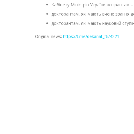
Кабінету Міністрів України аспірантам –
докторантам, які мають вчене звання д
докторантам, які мають науковий ступін
Original news:
https://t.me/dekanat_fti/4221