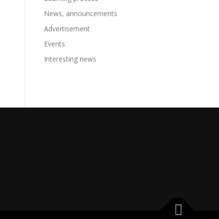
News, announcements
Advertisement
Events
Interesting news