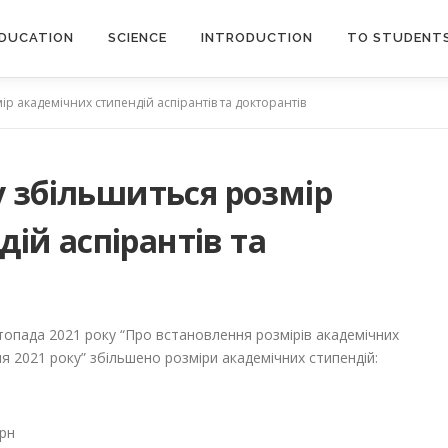
DUCATION
SCIENCE
INTRODUCTION
TO STUDENT
ір академічних стипендій аспірантів та докторантів
ку збільшиться розмір
ій аспірантів та
стопада 2021 року “Про встановлення розмірів академічних
я 2021 року” збільшено розміри академічних стипендій:
грн