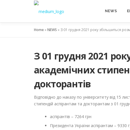
NEWS
E
Home
»
NEWS
»
З 01 грудня 2021 року збільшиться розм
З 01 грудня 2021 ро
академічних стипенд
докторантів
Відповідно до наказу по університету від 15 ли
стипендій аспірантам та докторантам з 01 грудн
аспірантів – 7264 грн
Президента України аспірантам – 9330 