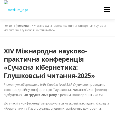
Меню
Головна
»
Новини
»
ХIV Міжнародна науково-практична конференція «Сучасна
НОВИНИ
ОСВІТА
НАУКА
ВСТУП
кібернетика: Глушковські читання-2025»
ХIV Міжнародна науково-
СТУДЕНТАМ
ДОКУМЕНТИ
КАФЕДРА
практична конференція
«Сучасна кібернетика:
Глушковські читання-2025»
Інститут кібернетики
НАН України імені В.М. Глушкова
проводить
свою традиційну конференцію “Глушковські читання”. Конференція
відбудеться
30 грудня 2025 року
в режимі конференції ZOOM.
До участі у конференції запрошуються науковці, викладачі, фахівці з
кібернетики та її застосувань, студенти, аспіранти, докторанти.