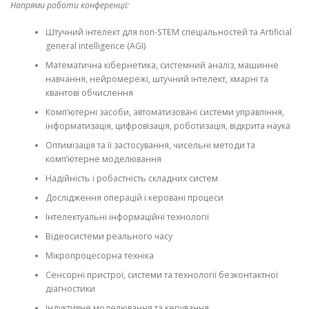
Напрями роботи конференції:
Штучний інтелект для non-STEM спеціальностей та Artificial
general intelligence (AGI)
Математична кібернетика, системний аналіз, машинне
навчання, нейромережі, штучний інтелект, хмарні та
квантові обчислення
Комп’ютерні засоби, автоматизовані системи управління,
інформатизація, цифровізація, роботизація, відкрита наука
Оптимізація та її застосування, чисельні методи та
комп’ютерне моделювання
Надійність і робастність складних систем
Дослідження операцій і керовані процеси
Інтелектуальні інформаційні технології
Відеосистеми реального часу
Мікропроцесорна техніка
Сенсорні пристрої, системи та технології безконтактної
діагностики
Індуктивне моделювання та керування