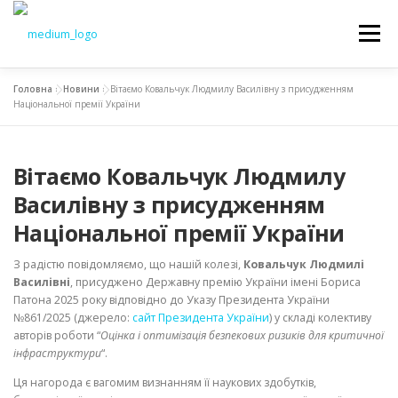
Меню
Головна
»
Новини
»
Вітаємо Ковальчук Людмилу Василівну з присудженням
НОВИНИ
ОСВІТА
НАУКА
ВСТУП
Національної премії України
Вітаємо Ковальчук Людмилу
СТУДЕНТАМ
ДОКУМЕНТИ
КАФЕДРА
Василівну з присудженням
Національної премії України
З радістю повідомляємо, що нашій колезі,
Ковальчук Людмилі
Василівні
, присуджено Державну премію України імені Бориса
Патона 2025 року відповідно до Указу Президента України
№861/2025 (джерело:
сайт Президента України
) у складі колективу
авторів роботи “
Оцінка і оптимізація безпекових ризиків для критичної
інфраструктури
“.
Ця нагорода є вагомим визнанням її наукових здобутків,