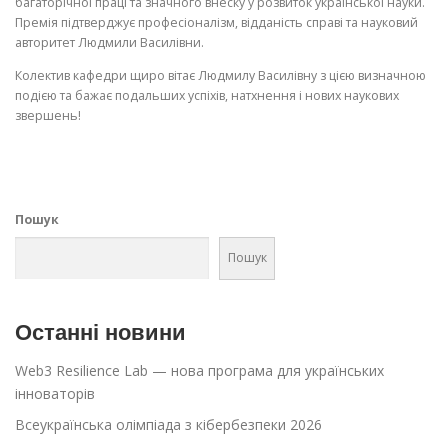
багаторічної праці та значного внеску у розвиток української науки.
Премія підтверджує професіоналізм, відданість справі та науковий
авторитет Людмили Василівни.
Колектив кафедри щиро вітає Людмилу Василівну з цією визначною
подією та бажає подальших успіхів, натхнення і нових наукових
звершень!
Пошук
Пошук
Останні новини
Web3 Resilience Lab — нова програма для українських
інноваторів
Всеукраїнська олімпіада з кібербезпеки 2026