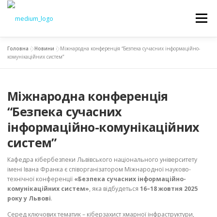
Меню
Головна
»
Новини
»
Міжнародна конференція “Безпека сучасних інформаційно-
НОВИНИ
ОСВІТА
НАУКА
ВСТУП
комунікаційних систем”
Міжнародна конференція
СТУДЕНТАМ
ДОКУМЕНТИ
КАФЕДРА
“Безпека сучасних
інформаційно-комунікаційних
систем”
Кафедра кібербезпеки Львівського національного університету
імені Івана Франка є співорганізатором Міжнародної науково-
технічної конференції
«Безпека сучасних інформаційно-
комунікаційних систем»
, яка відбудеться
16–18 жовтня 2025
року у Львові
.
Серед ключових тематик – кіберзахист хмарної інфраструктури,