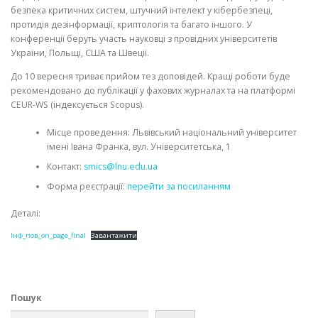
безпека критичних систем, штучний інтелект у кібербезпеці,
протидія дезінформації, криптологія та багато іншого. У
конференції беруть участь науковці з провідних університетів
України, Польщі, США та Швеції.
До 10 вересня триває прийом тез доповідей. Кращі роботи буде
рекомендовано до публікації у фахових журналах та на платформі
CEUR-WS (індексується Scopus).
Місце проведення: Львівський національний університет
імені Івана Франка, вул. Університетська, 1
Контакт:
smics@lnu.edu.ua
Форма реєстрації:
перейти за посиланням
Деталі:
Інф_пов_on_page_final
Завантажити
Пошук