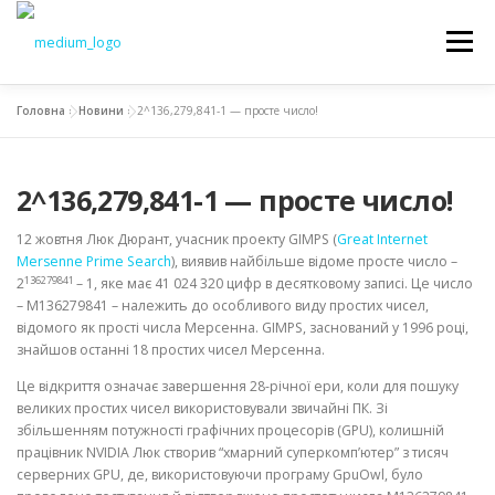
Меню
Головна
»
Новини
»
2^136,279,841-1 — просте число!
НОВИНИ
ОСВІТА
НАУКА
ВСТУП
2^136,279,841-1 — просте число!
СТУДЕНТАМ
ДОКУМЕНТИ
КАФЕДРА
12 жовтня Люк Дюрант, учасник проекту GIMPS (
Great Internet
Mersenne Prime Search
), виявив найбільше відоме просте число –
136279841
2
– 1, яке має 41 024 320 цифр в десятковому записі. Це число
– M136279841 – належить до особливого виду простих чисел,
відомого як прості числа Мерсенна. GIMPS, заснований у 1996 році,
знайшов останні 18 простих чисел Мерсенна.
Це відкриття означає завершення 28-річної ери, коли для пошуку
великих простих чисел використовували звичайні ПК. Зі
збільшенням потужності графічних процесорів (GPU), колишній
працівник NVIDIA Люк створив “хмарний суперкомп’ютер” з тисяч
серверних GPU, де, використовуючи програму GpuOwl, було