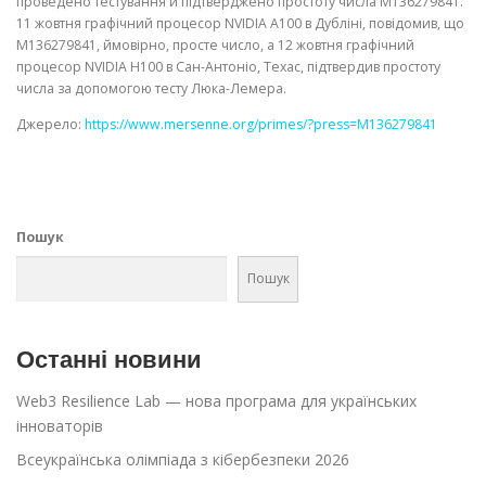
проведено тестування й підтверджено простоту числа M136279841.
11 жовтня графічний процесор NVIDIA A100 в Дубліні, повідомив, що
M136279841, ймовірно, просте число, а 12 жовтня графічний
процесор NVIDIA H100 в Сан-Антоніо, Техас, підтвердив простоту
числа за допомогою тесту Люка-Лемера.
Джерело:
https://www.mersenne.org/primes/?press=M136279841
Пошук
Пошук
Останні новини
Web3 Resilience Lab — нова програма для українських
інноваторів
Всеукраїнська олімпіада з кібербезпеки 2026