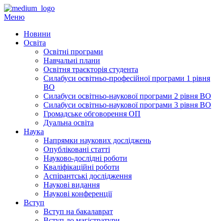
Перейти
до
Меню
вмісту
Новини
Освіта
Освітні програми
Навчальні плани
Освітня траєкторія студента
Силабуси освітньо-професійної програми 1 рівня
ВО
Силабуси освітньо-наукової програми 2 рівня ВО
Силабуси освітньо-наукової програми 3 рівня ВО
Громадське обговорення ОП
Дуальна освіта
Наука
Напрямки наукових досліджень
Опубліковані статті
Науково-дослідні роботи
Кваліфікаційні роботи
Аспірантські дослідження
Наукові видання
Наукові конференції
Вступ
Вступ на бакалаврат
Вступ до магістратури