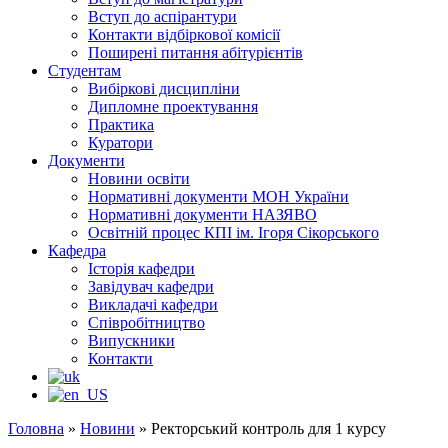
Вступ до аспірантури
Контакти відбіркової комісії
Поширені питання абітурієнтів
Студентам
Вибіркові дисципліни
Дипломне проектування
Практика
Куратори
Документи
Новини освіти
Нормативні документи МОН України
Нормативні документи НАЗЯВО
Освітній процес КПІ ім. Ігоря Сікорського
Кафедра
Історія кафедри
Завідувач кафедри
Викладачі кафедри
Співробітництво
Випускники
Контакти
Головна
»
Новини
»
Ректорський контроль для 1 курсу